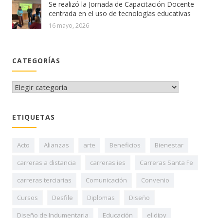
Se realizó la Jornada de Capacitación Docente
centrada en el uso de tecnologías educativas
16 mayo, 2026
CATEGORÍAS
CATEGORÍAS
ETIQUETAS
Acto
Alianzas
arte
Beneficios
Bienestar
carreras a distancia
carreras ies
Carreras Santa Fe
carreras terciarias
Comunicación
Convenio
Cursos
Desfile
Diplomas
Diseño
Diseño de Indumentaria
Educación
el dipy