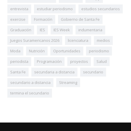
entrevista
estudiar periodismo
estudios secundarios
exercise
Formación
Gobierno de Santa Fe
Graduación
IES
IES Week
indumentaria
Juegos Suramericanos 2026
licenciatura
medios
Moda
Nutrición
Oportunidades
periodismo
periodista
Programación
proyectos
Salud
Santa Fe
secundaria a distancia
secundario
secundario a distancia
Streaming
termina el secundario