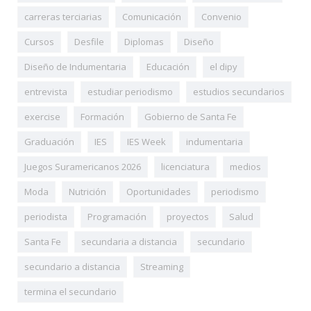
carreras terciarias
Comunicación
Convenio
Cursos
Desfile
Diplomas
Diseño
Diseño de Indumentaria
Educación
el dipy
entrevista
estudiar periodismo
estudios secundarios
exercise
Formación
Gobierno de Santa Fe
Graduación
IES
IES Week
indumentaria
Juegos Suramericanos 2026
licenciatura
medios
Moda
Nutrición
Oportunidades
periodismo
periodista
Programación
proyectos
Salud
Santa Fe
secundaria a distancia
secundario
secundario a distancia
Streaming
termina el secundario