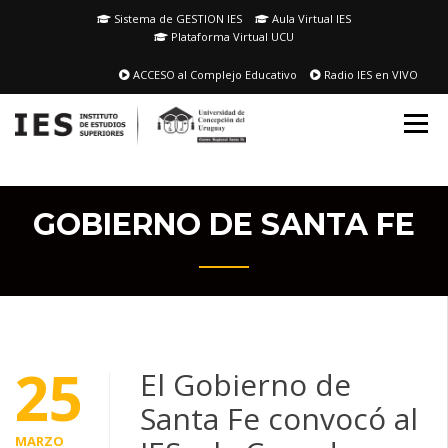
Skip
Sistema de GESTION IES
Aula Virtual IES
to
Plataforma Virtual UCU
content
ACCESO al Complejo Educativo
Radio IES en VIVO
GOBIERNO DE SANTA FE
25
El Gobierno de
Santa Fe convocó al
MARZO