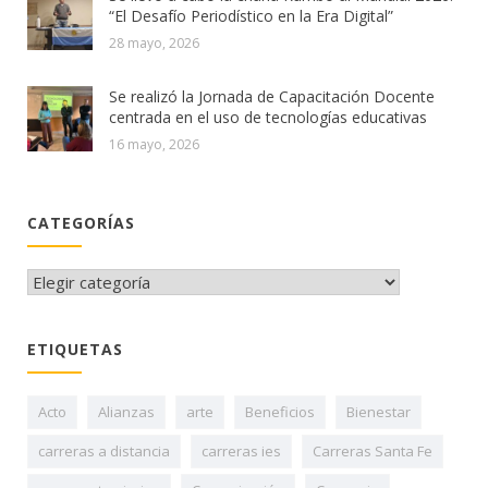
“El Desafío Periodístico en la Era Digital”
28 mayo, 2026
Se realizó la Jornada de Capacitación Docente
centrada en el uso de tecnologías educativas
16 mayo, 2026
CATEGORÍAS
CATEGORÍAS
ETIQUETAS
Acto
Alianzas
arte
Beneficios
Bienestar
carreras a distancia
carreras ies
Carreras Santa Fe