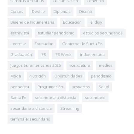
carreras terciarias
Comunicación
Convenio
Cursos
Desfile
Diplomas
Diseño
Diseño de Indumentaria
Educación
el dipy
entrevista
estudiar periodismo
estudios secundarios
exercise
Formación
Gobierno de Santa Fe
Graduación
IES
IES Week
indumentaria
Juegos Suramericanos 2026
licenciatura
medios
Moda
Nutrición
Oportunidades
periodismo
periodista
Programación
proyectos
Salud
Santa Fe
secundaria a distancia
secundario
secundario a distancia
Streaming
termina el secundario