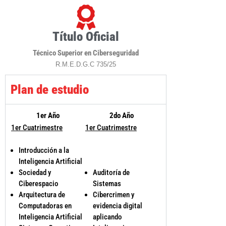
Título Oficial
Técnico Superior en Ciberseguridad
R.M.E.D.G.C 735/25
Plan de estudio
1er Año
2do Año
1er Cuatrimestre
1er Cuatrimestre
Introducción a la
Inteligencia Artificial
Sociedad y
Auditoría de
Ciberespacio
Sistemas
Arquitectura de
Cibercrimen y
Computadoras en
evidencia digital
Inteligencia Artificial
aplicando