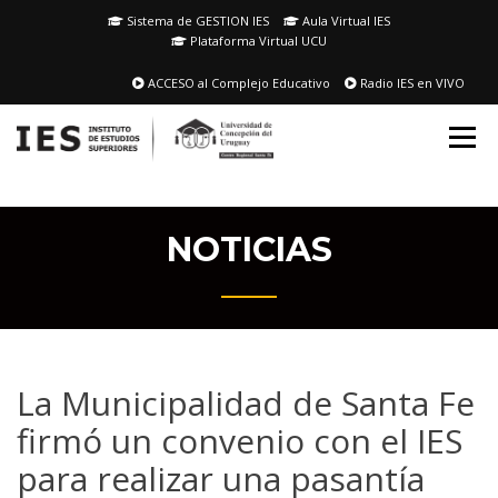
Skip
Sistema de GESTION IES
Aula Virtual IES
to
Plataforma Virtual UCU
content
ACCESO al Complejo Educativo
Radio IES en VIVO
NOTICIAS
La Municipalidad de Santa Fe
firmó un convenio con el IES
para realizar una pasantía