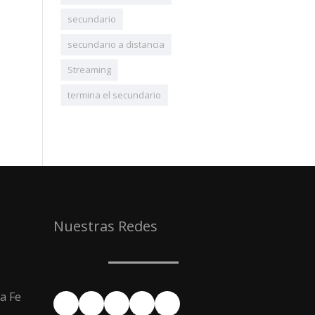
secundario
secundario a distancia
Streaming
termina el secundario
Nuestras Redes
a Fe
Facebook
YouTube
Instagram
X
LinkedIn