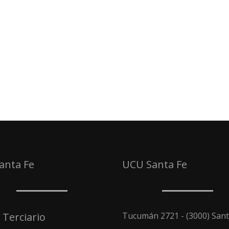
Santa Fe
UCU Santa Fe
 Terciario
Tucumán 2721 - (3000) Sant