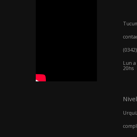
Tucum
conta
(0342
Lun a 
20hs
Nivel
Urquiz
compl