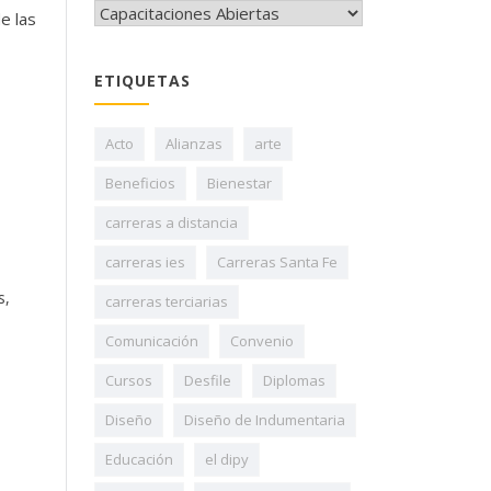
CATEGORÍAS
e las
ETIQUETAS
Acto
Alianzas
arte
Beneficios
Bienestar
carreras a distancia
carreras ies
Carreras Santa Fe
s
,
carreras terciarias
Comunicación
Convenio
Cursos
Desfile
Diplomas
Diseño
Diseño de Indumentaria
Educación
el dipy