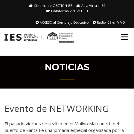
Skip
Sistema de GESTION IES
Aula Virtual IES
to
Plataforma Virtual UCU
content
ACCESO al Complejo Educativo
Radio IES en VIVO
NOTICIAS
Evento de NETWORKING
El pasado viernes se realizó en el Molino Marconetti del
puerto de Santa Fe una jornada especial organizada por la