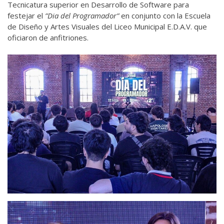
Tecnicatura superior en Desarrollo de Software para
festejar el
”Dia del Programador”
en conjunto con la Escuela
de Diseño y Artes Visuales del Liceo Municipal E.D.A.V. que
oficiaron de anfitriones.