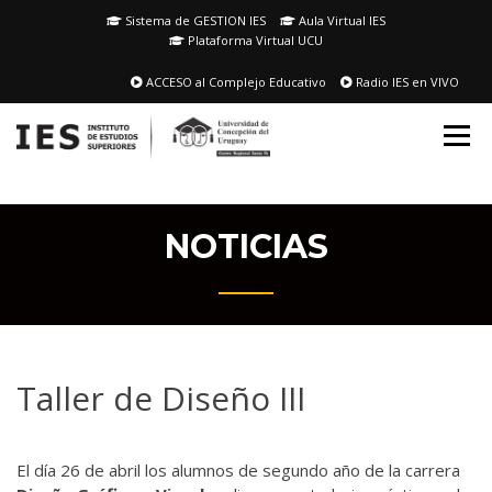
Skip
Sistema de GESTION IES
Aula Virtual IES
to
Plataforma Virtual UCU
content
ACCESO al Complejo Educativo
Radio IES en VIVO
NOTICIAS
Taller de Diseño III
El día 26 de abril los alumnos de segundo año de la carrera