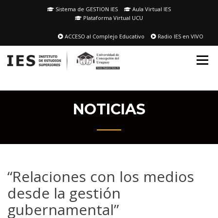
Skip
Sistema de GESTION IES
Aula Virtual IES
to
Plataforma Virtual UCU
content
ACCESO al Complejo Educativo
Radio IES en VIVO
NOTICIAS
“Relaciones con los medios
desde la gestión
gubernamental”