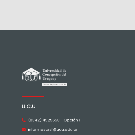
U.C.U
(0342) 4525658 - Opción 1
informescrsf@ucu.edu.ar