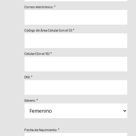
Correo electrónico:*
Código de Área Celular (sin el 0):*
Celular (Sin el 15):*
DNI:*
Género:*
Fecha de Nacimiento:*