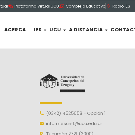
rtual
Plataforma Virtual UCU
Complejo Educativo
Radio IES
ACERCA
IES
UCU
A DISTANCIA
CONTAC
(0342) 4525658 - Opción 1
informescrsf@ucu.edu.ar
Tucumán 2721 (3000)