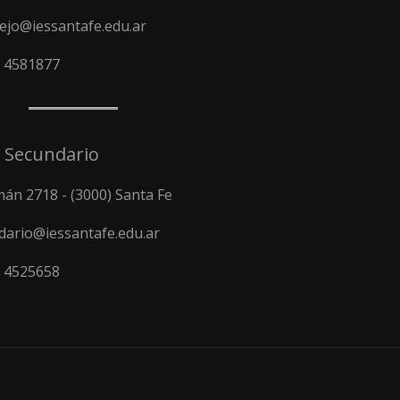
ejo@iessantafe.edu.ar
) 4581877
l Secundario
án 2718 - (3000) Santa Fe
dario@iessantafe.edu.ar
) 4525658