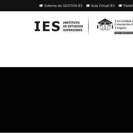
Skip
Sistema de GESTION IES
Aula Virtual IES
Plataf
to
content