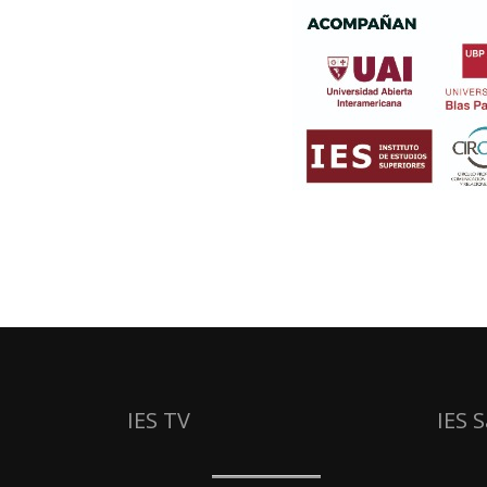
IES TV
IES 