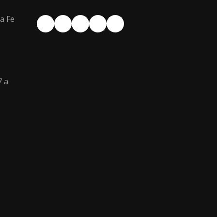
a Fe
Facebook
YouTube
Instagram
X
LinkedIn
7 a