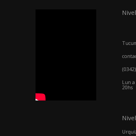
Nivel
Tucum
conta
(0342
Lun a 
20hs
Nivel
Urquiz