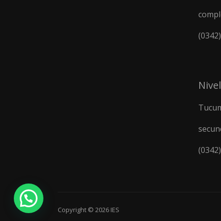
compl
(0342
Nive
Tucum
secun
(0342
Copyright © 2026
IES