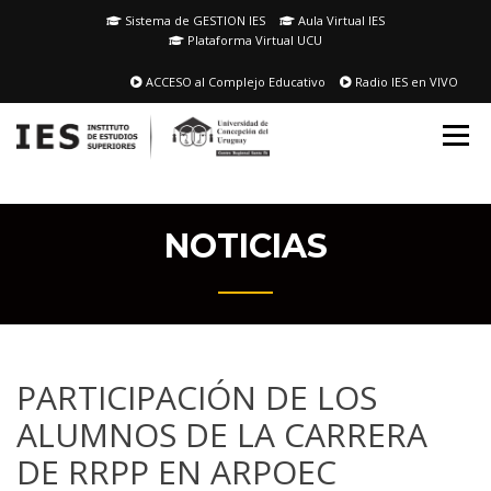
Skip
Sistema de GESTION IES
Aula Virtual IES
to
Plataforma Virtual UCU
content
ACCESO al Complejo Educativo
Radio IES en VIVO
NOTICIAS
PARTICIPACIÓN DE LOS
ALUMNOS DE LA CARRERA
DE RRPP EN ARPOEC