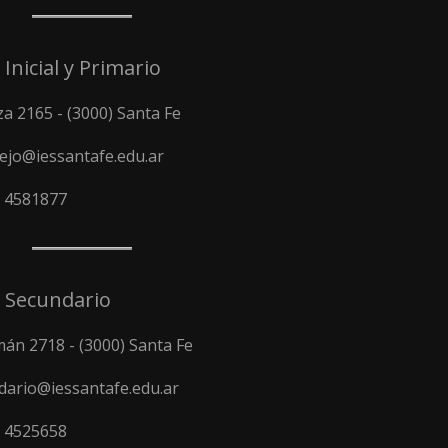
 Inicial y Primario
a 2165 - (3000) Santa Fe
ejo@iessantafe.edu.ar
) 4581877
l Secundario
án 2718 - (3000) Santa Fe
dario@iessantafe.edu.ar
) 4525658