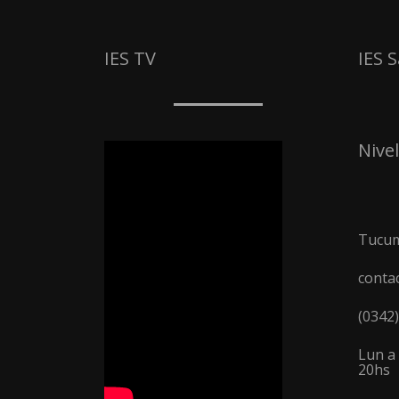
IES TV
IES 
Nivel
Tucum
conta
(0342
Lun a 
20hs