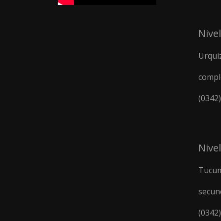
Nivel
Urquiz
compl
(0342
Nive
Tucum
secun
(0342