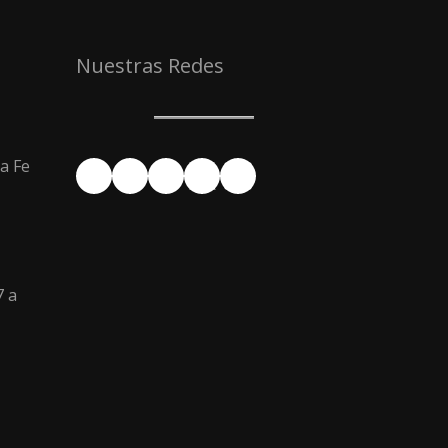
Nuestras Redes
a Fe
Facebook
YouTube
Instagram
X
LinkedIn
7 a