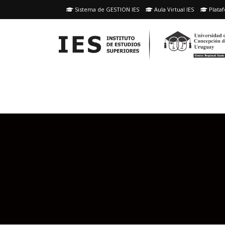
Skip
Sistema de GESTION IES
Aula Virtual IES
Plataf
to
content