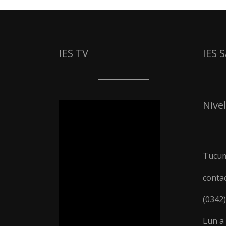
IES TV
IES 
Nivel
Tucum
conta
(0342
Lun a 