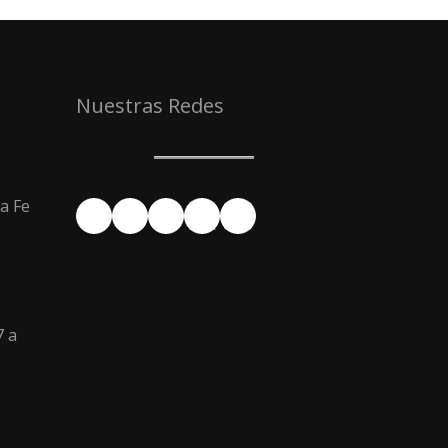
Nuestras Redes
a Fe
Facebook
YouTube
Instagram
X
LinkedIn
7 a