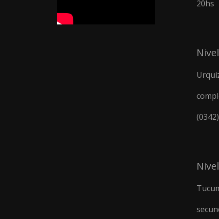
20hs
Nivel
Urquiz
compl
(0342
Nive
Tucum
secun