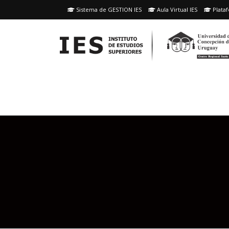
Skip
Sistema de GESTION IES
Aula Virtual IES
Plataf
to
content