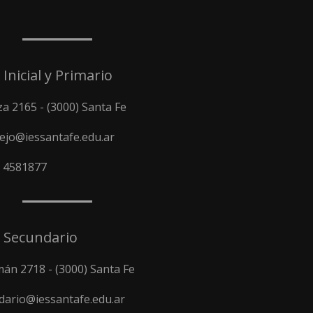
 Inicial y Primario
a 2165 - (3000) Santa Fe
ejo@iessantafe.edu.ar
) 4581877
l Secundario
án 2718 - (3000) Santa Fe
dario@iessantafe.edu.ar