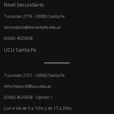
Nivel Secundario
Tucumán 2718 - (3000) Santa Fe
secundario@iessantafe.edu.ar
(0342) 4525658
UCU Santa Fe
Tucumán 2721 - (3000) Santa Fe
informescrsf@ucu.edu.ar
(0342) 4525658 - Opción 1
Lun a Vie de 9 a 12hs y de 17 a 20hs