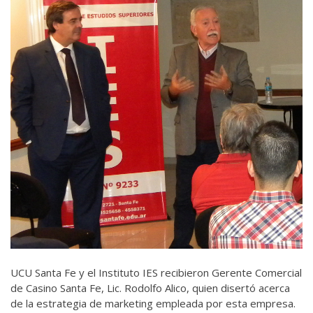
UCU Santa Fe y el Instituto IES recibieron Gerente Comercial
de Casino Santa Fe, Lic. Rodolfo Alico, quien disertó acerca
de la estrategia de marketing empleada por esta empresa.