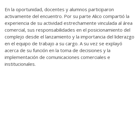
En la oportunidad, docentes y alumnos participaron
activamente del encuentro. Por su parte Alico compartió la
experiencia de su actividad estrechamente vinculada al área
comercial, sus responsabilidades en el posicionamiento del
complejo desde el lanzamiento y la importancia del liderazgo
en el equipo de trabajo a su cargo. A su vez se explayó
acerca de su función en la toma de decisiones y la
implementación de comunicaciones comerciales e
institucionales.