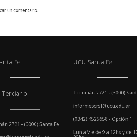
car un comentario.
Santa Fe
UCU Santa Fe
 Terciario
Tucumán 2721 - (3000) Sant
informescrsf@ucu.edu.ar
(0342) 4525658 - Opción 1
án 2721 - (3000) Santa Fe
Lun a Vie de 9 a 12hs y de 1