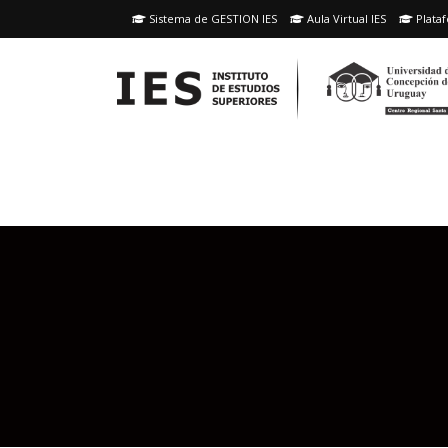
Skip
Sistema de GESTION IES
Aula Virtual IES
Plataf
to
content