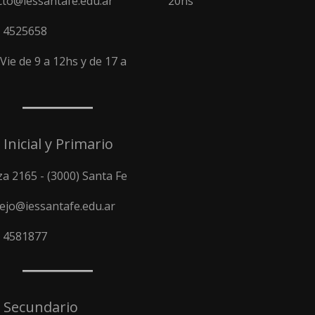
cto@iessantafe.edu.ar
20hs
) 4525658
Vie de 9 a 12hs y de 17 a
 Inicial y Primario
a 2165 - (3000) Santa Fe
ejo@iessantafe.edu.ar
) 4581877
l Secundario