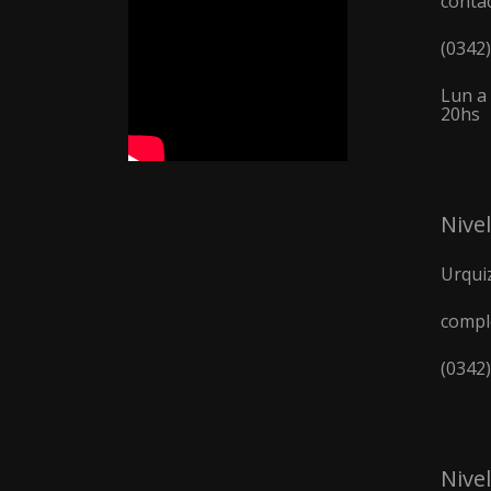
conta
(0342
Lun a 
20hs
Nivel
Urquiz
compl
(0342
Nive