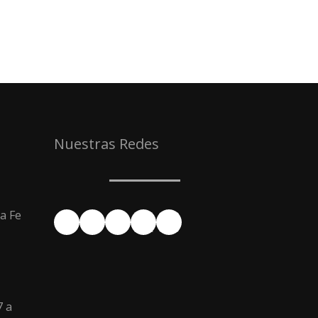
Nuestras Redes
a Fe
Facebook
YouTube
Instagram
X
LinkedIn
7 a