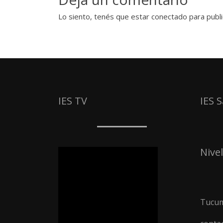
Lo siento, tenés que estar
conectado
para publi
IES TV
IES 
Nivel
Tucum