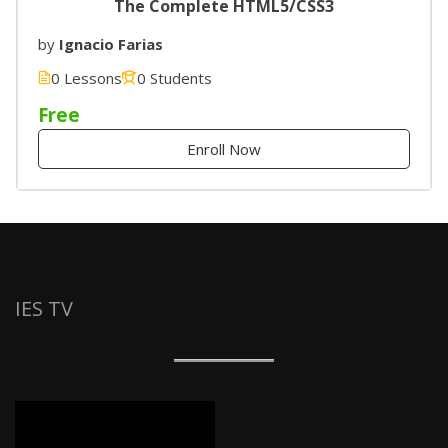
The Complete HTML5/CSS3
by
Ignacio Farias
0 Lessons
0 Students
Free
Enroll Now
IES TV